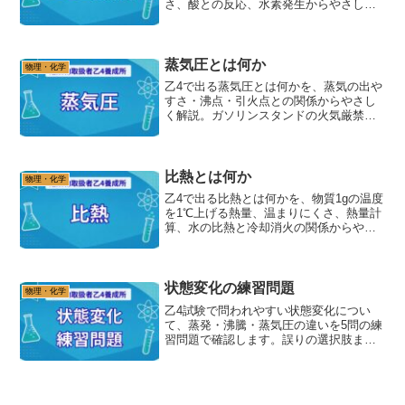
さ、酸との反応、水素発生からやさしく
解説。酸化還元との関係や試験でひっか
かりやすい表現も確認できます。
蒸気圧とは何か
物理・化学
乙4で出る蒸気圧とは何かを、蒸気の出や
すさ・沸点・引火点との関係からやさし
く解説。ガソリンスタンドの火気厳禁や
換気、静電気対策につながる考え方と、
試験でひっかかりやすい表現も確認でき
ます。
比熱とは何か
物理・化学
乙4で出る比熱とは何かを、物質1gの温度
を1℃上げる熱量、温まりにくさ、熱量計
算、水の比熱と冷却消火の関係からやさ
しく解説。試験でひっかかりやすい表現
も確認できます。
状態変化の練習問題
物理・化学
乙4試験で問われやすい状態変化につい
て、蒸発・沸騰・蒸気圧の違いを5問の練
習問題で確認します。誤りの選択肢まで
初心者向けに解説します。