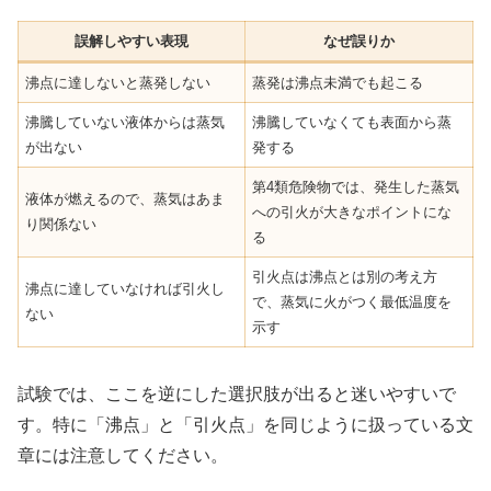
誤解しやすい表現
なぜ誤りか
沸点に達しないと蒸発しない
蒸発は沸点未満でも起こる
沸騰していない液体からは蒸気
沸騰していなくても表面から蒸
が出ない
発する
第4類危険物では、発生した蒸気
液体が燃えるので、蒸気はあま
への引火が大きなポイントにな
り関係ない
る
引火点は沸点とは別の考え方
沸点に達していなければ引火し
で、蒸気に火がつく最低温度を
ない
示す
試験では、ここを逆にした選択肢が出ると迷いやすいで
す。特に「沸点」と「引火点」を同じように扱っている文
章には注意してください。