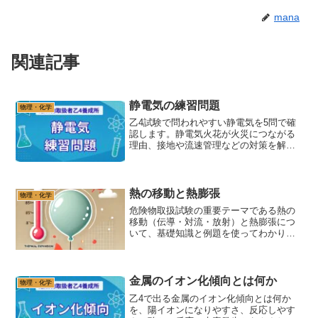
mana
関連記事
静電気の練習問題
物理・化学
乙4試験で問われやすい静電気を5問で確
認します。静電気火花が火災につながる
理由、接地や流速管理などの対策を解説
します。
熱の移動と熱膨張
物理・化学
危険物取扱試験の重要テーマである熱の
移動（伝導・対流・放射）と熱膨張につ
いて、基礎知識と例題を使ってわかりや
すく解説。試験対策に必要な比熱や熱容
量、膨張の性質を理解し、合格を目指し
ましょう。
金属のイオン化傾向とは何か
物理・化学
乙4で出る金属のイオン化傾向とは何か
を、陽イオンになりやすさ、反応しやす