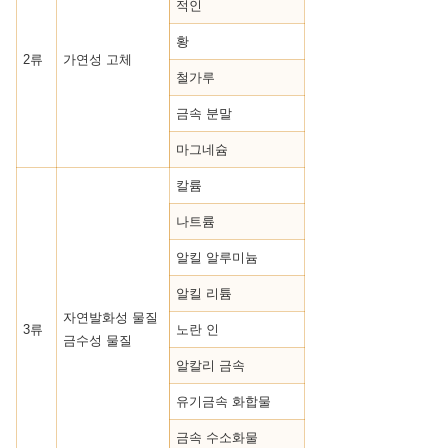
적인
황
2류
가연성 고체
철가루
금속 분말
마그네슘
칼륨
나트륨
알킬 알루미늄
알킬 리튬
자연발화성 물질
3류
노란 인
금수성 물질
알칼리 금속
유기금속 화합물
금속 수소화물