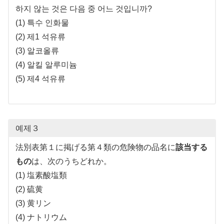
하지 않는 것은 다음 중 어느 것입니까?
(1) 특수 인화물
(2) 제1 석유류
(3) 알코올류
(4) 알킬 알루미늄
(5) 제4 석유류
예제３
法別表第１に掲げる第４類の危険物の品名に
該当する
もの
は、次のうちどれか。
(1) 塩素酸塩類
(2) 硫黄
(3) 黄リン
(4) ナトリウム