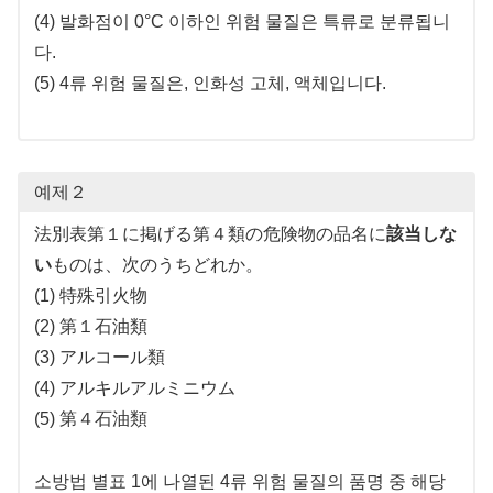
(4) 발화점이 0°C 이하인 위험 물질은 특류로 분류됩니
다.
(5) 4류 위험 물질은, 인화성 고체, 액체입니다.
예제２
法別表第１に掲げる第４類の危険物の品名に
該当しな
い
ものは、次のうちどれか。
(1) 特殊引火物
(2) 第１石油類
(3) アルコール類
(4) アルキルアルミニウム
(5) 第４石油類
소방법 별표 1에 나열된 4류 위험 물질의 품명 중 해당