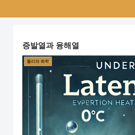
증발열과 융해열
물리와 화학