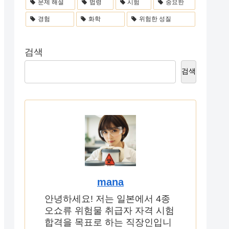
문제 해설
법령
시험
중요한
경험
화학
위험한 성질
검색
검색
mana
안녕하세요! 저는 일본에서 4종
오쇼류 위험물 취급자 자격 시험
합격을 목표로 하는 직장인입니