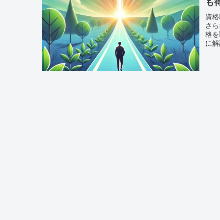
も
資格
さら
格を
に解