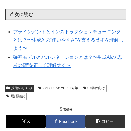
🔗 次に読む
アラインメントとインストラクションチューニング
とは？〜生成AIの“使いやすさ”を支える技術を理解し
よう〜
確率モデルとハルシネーションとは？〜生成AIの“思
考の癖”を正しく理解する〜
技術のしくみ
Generative AI Test対策
中級者向け
用語解説
Share
X
Facebook
コピー