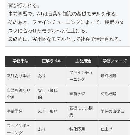
習が行われる。
事前学習で、AIは言葉や知識の基礎モデルを作る。
そのあと、ファインチューニングによって、特定のタ
スクに合わせたモデルへと仕上げる。
最終的に、実用的なモデルとして社会で活用される。
学習手法
正解ラベル
主な用途
学習フェーズ
ファインチュ
教師あり学習
あり
最終段階
ーニング
自己教師あり
なし（擬似
事前学習
初期段階
学習
的）
基礎モデル構
事前学習
広く一般的
学習の出発点
築
ファインチュ
あり
特化応用
仕上げ
ーニング