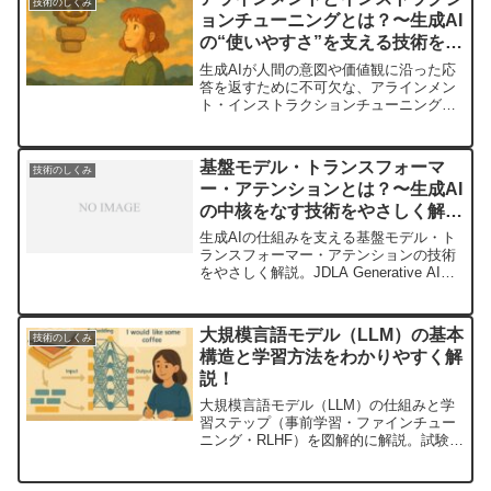
技術のしくみ
ョンチューニングとは？〜生成AI
の“使いやすさ”を支える技術を理
解しよう〜
生成AIが人間の意図や価値観に沿った応
答を返すために不可欠な、アラインメン
ト・インストラクションチューニング・
RLHFの役割をわかりやすく解説。JDLA
Generative AI Testの試験対策にも役立つ
内容です。
基盤モデル・トランスフォーマ
技術のしくみ
ー・アテンションとは？〜生成AI
の中核をなす技術をやさしく解
説〜
生成AIの仕組みを支える基盤モデル・ト
ランスフォーマー・アテンションの技術
をやさしく解説。JDLA Generative AI
Test対策として、各用語の意味や違い、
試験で問われやすいポイントもまとめて
います。
大規模言語モデル（LLM）の基本
技術のしくみ
構造と学習方法をわかりやすく解
説！
大規模言語モデル（LLM）の仕組みと学
習ステップ（事前学習・ファインチュー
ニング・RLHF）を図解的に解説。試験対
策に役立つ重要用語も一覧で紹介。生成
AIの基礎をしっかり押さえましょう。