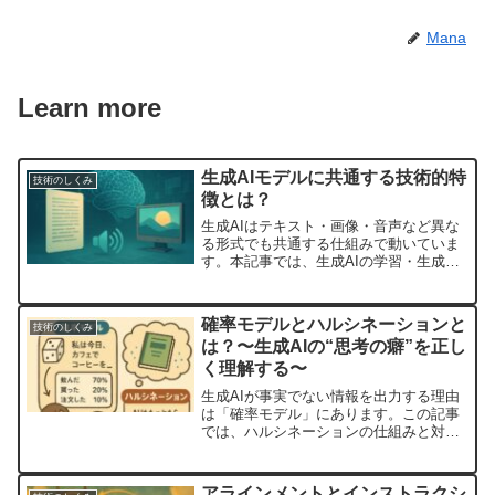
Mana
Learn more
生成AIモデルに共通する技術的特
技術のしくみ
徴とは？
生成AIはテキスト・画像・音声など異な
る形式でも共通する仕組みで動いていま
す。本記事では、生成AIの学習・生成プ
ロセス、評価指標、マルチモーダル対応
といった共通技術をわかりやすく解説し
ます。
確率モデルとハルシネーションと
技術のしくみ
は？〜生成AIの“思考の癖”を正し
く理解する〜
生成AIが事実でない情報を出力する理由
は「確率モデル」にあります。この記事
では、ハルシネーションの仕組みと対
策、試験対策で押さえておきたいポイン
トをわかりやすく解説します。
アラインメントとインストラクシ