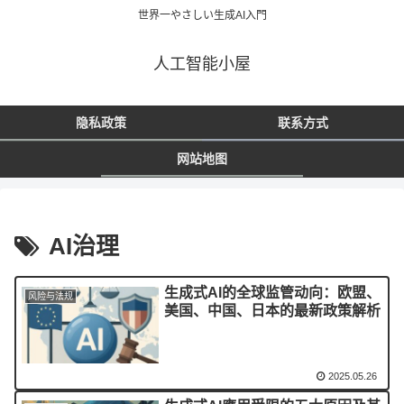
世界一やさしい生成AI入門
人工智能小屋
隐私政策
联系方式
网站地图
AI治理
生成式AI的全球监管动向：欧盟、
风险与法规
美国、中国、日本的最新政策解析
2025.05.26